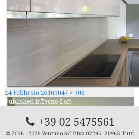
Posted
Full
24 Febbraio 2016
1047 × 706
Navigazione
on
size
Published in
Tecno Loft
articoli
+39 02 5475561
© 2016 -
2026
Ventuno Srl P.Iva 07295120963
Tutti