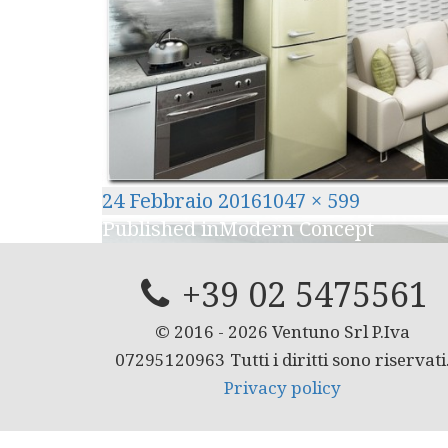
Posted
Full
24 Febbraio 2016
1047 × 599
Navigazione
on
size
Published in
Modern Concept
articoli
+39 02 5475561
© 2016 -
2026
Ventuno Srl P.Iva
07295120963
Tutti i diritti sono riservati
Privacy policy