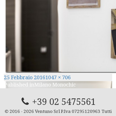
Posted
Full
25 Febbraio 2016
1047 × 706
Navigazione
on
size
Published in
Milano Monochic
articoli
+39 02 5475561
© 2016 -
2026
Ventuno Srl P.Iva 07295120963
Tutti