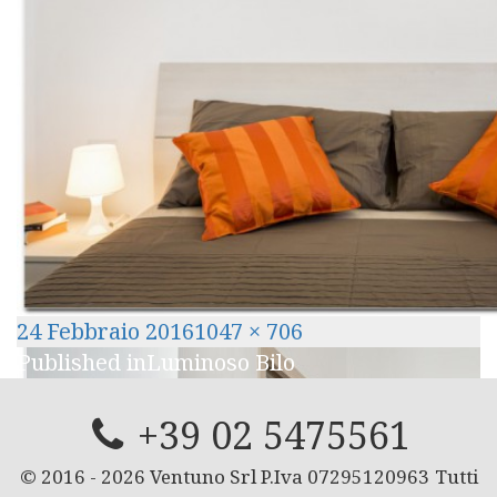
Posted
Full
24 Febbraio 2016
1047 × 706
Navigazione
on
size
Published in
Luminoso Bilo
articoli
+39 02 5475561
© 2016 -
2026
Ventuno Srl P.Iva 07295120963
Tutti