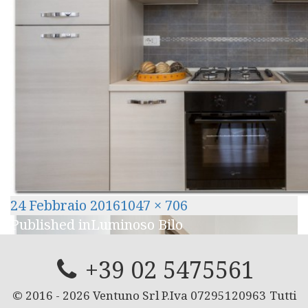
Posted
Full
24 Febbraio 2016
1047 × 706
Navigazione
on
size
Published in
Luminoso Bilo
articoli
+39 02 5475561
© 2016 -
2026
Ventuno Srl P.Iva 07295120963
Tutti