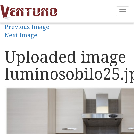
Tog
nav
Previous Image
Next Image
Uploaded image
luminosobilo25.j