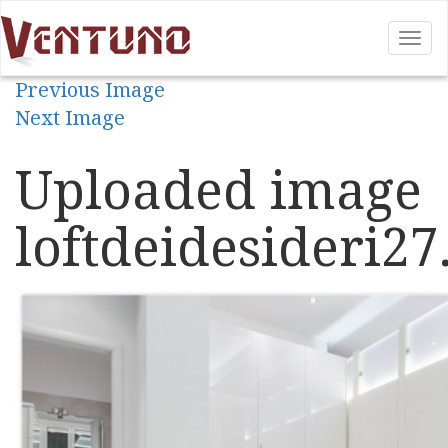
Tog
nav
Previous Image
Next Image
Uploaded image
loftdeidesideri27