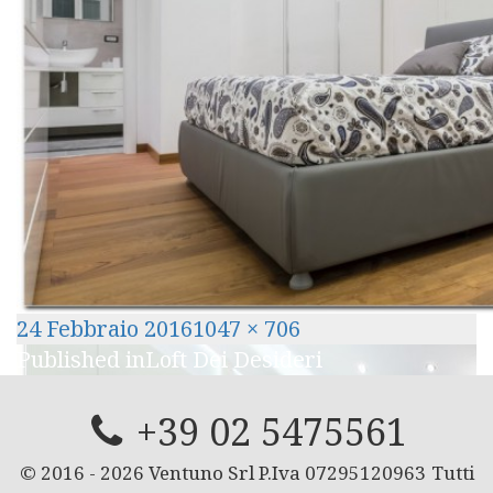
Posted
Full
24 Febbraio 2016
1047 × 706
Navigazione
on
size
Published in
Loft Dei Desideri
articoli
+39 02 5475561
© 2016 -
2026
Ventuno Srl P.Iva 07295120963
Tutti