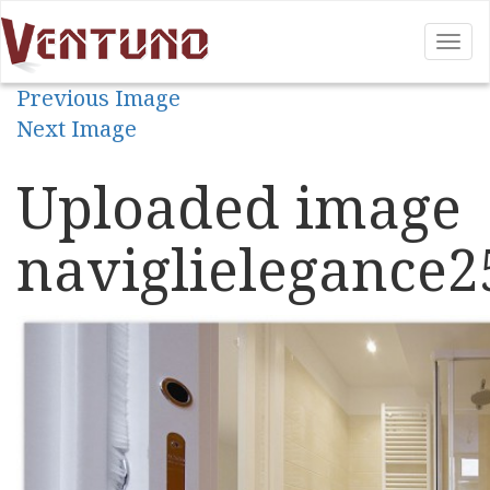
Tog
nav
Previous Image
Next Image
Uploaded image
naviglielegance2