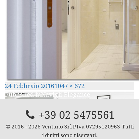
Posted
Full
24 Febbraio 2016
1047 × 672
Navigazione
on
size
Published in
Navigli Elegance
articoli
+39 02 5475561
© 2016 -
2026
Ventuno Srl P.Iva 07295120963
Tutti
i diritti sono riservati.