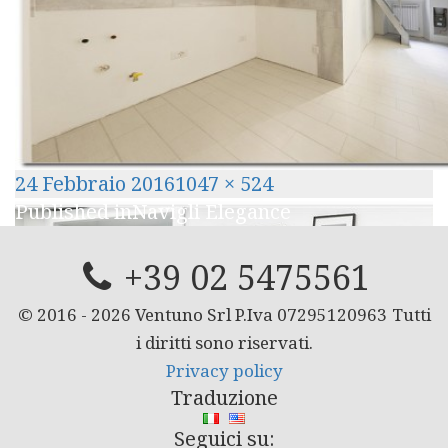
Posted
Full
24 Febbraio 2016
1047 × 524
Navigazione
on
size
Published in
Navigli Elegance
articoli
+39 02 5475561
© 2016 -
2026
Ventuno Srl P.Iva 07295120963
Tutti
i diritti sono riservati.
Privacy policy
Traduzione
Seguici su: