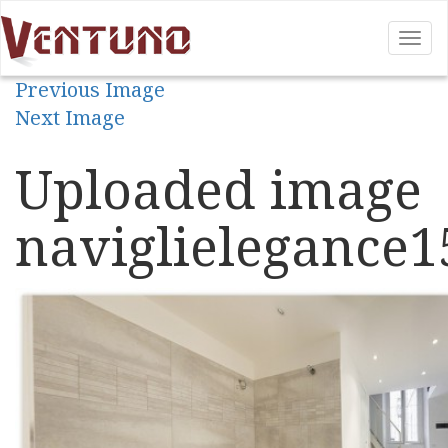
Tog
nav
Previous Image
Next Image
Uploaded image
naviglielegance1