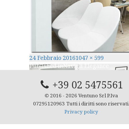
Posted
Full
24 Febbraio 2016
1047 × 599
Navigazione
on
size
Published in
Navigli Elegance
articoli
+39 02 5475561
© 2016 -
2026
Ventuno Srl P.Iva
07295120963
Tutti i diritti sono riservati
Privacy policy