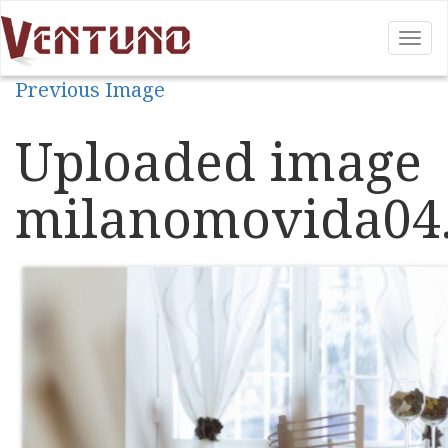
Tog
nav
Previous Image
Uploaded image
milanomovida04.