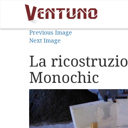
Previous Image
Next Image
La ricostruzi
Monochic