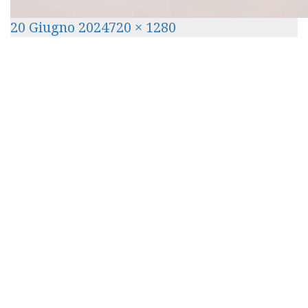
Posted
Full
20 Giugno 2024
720 × 1280
on
size