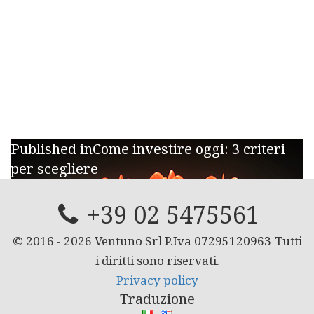
Navigazione
Published in
Come investire oggi: 3 criteri
per scegliere
articoli
+39 02 5475561
© 2016 -
2026
Ventuno Srl P.Iva 07295120963
Tutti
i diritti sono riservati.
Privacy policy
Traduzione