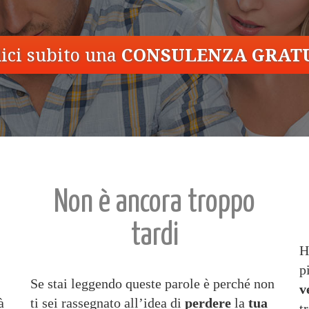
ici subito una
CONSULENZA GRATU
Non è ancora troppo
tardi
H
p
Se stai leggendo queste parole è perché non
v
à
ti sei rassegnato all’idea di
perdere
la
tua
t