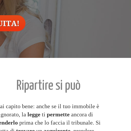
ITA!
Ripartire si può
ai capito bene: anche se il tuo immobile è
ignorato, la
legge
ti
permette
ancora di
enderlo
prima che lo faccia il tribunale. Si
ratta di
trovare
un
acquirente
, prendere