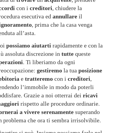
ccordi
con i
creditori
, chiudere la
rocedura esecutiva ed
annullare
il
ignoramento
, prima che la casa venga
enduta all’asta.
oi
possiamo aiutarti
rapidamente e con la
iù assoluta discrezione in
tutte
queste
perazioni
. Ti liberiamo da ogni
reoccupazione:
gestiremo
la tua
posizione
ebitoria
e
tratteremo
con i
creditori
,
endendo l’immobile in modo da poterli
oddisfare. Grazie a noi otterrai dei
ricavi
aggiori
rispetto alle procedure ordinarie.
ornerai a vivere serenamente
superando
n problema che ora ti sembra irrisolvibile.
ipartire si può. Insieme possiamo farlo nel