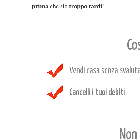
prima
che sia
troppo
tardi
!
Co
Vendi casa senza svaluta
Cancelli i tuoi debiti
Non 