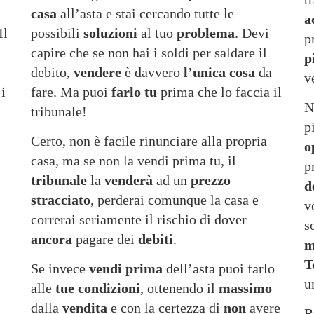
casa
all’asta e stai cercando tutte le
a
Il
possibili
soluzioni
al tuo
problema
. Devi
p
capire che se non hai i soldi per saldare il
p
debito,
vendere
è davvero
l’unica
cosa
da
v
i
fare. Ma puoi
farlo
tu
prima che lo faccia il
N
tribunale!
p
Certo, non è facile rinunciare alla propria
o
casa, ma se non la vendi prima tu, il
p
tribunale
la
venderà
ad un
prezzo
d
stracciato
, perderai comunque la casa e
v
correrai seriamente il rischio di dover
s
ancora
pagare dei
debiti
.
m
T
Se invece
vendi
prima
dell’asta puoi farlo
u
alle
tue
condizioni
, ottenendo il
massimo
dalla
vendita
e con la certezza di
non
avere
R