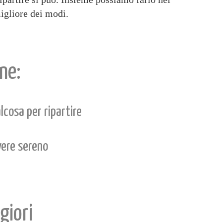
igliore dei modi.
ne:
lcosa per ripartire
vere sereno
giori